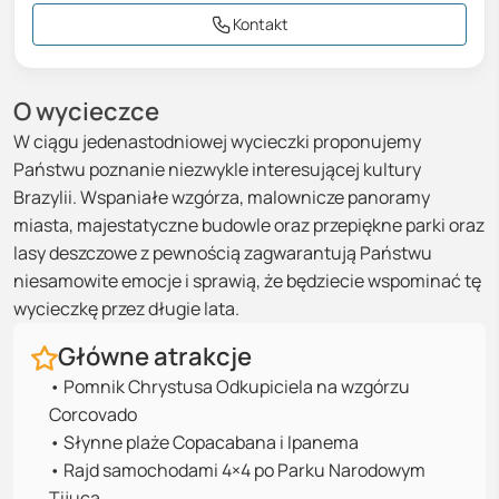
Kontakt
O wycieczce
W ciągu jedenastodniowej wycieczki proponujemy
Państwu poznanie niezwykle interesującej kultury
Brazylii. Wspaniałe wzgórza, malownicze panoramy
miasta, majestatyczne budowle oraz przepiękne parki oraz
lasy deszczowe z pewnością zagwarantują Państwu
niesamowite emocje i sprawią, że będziecie wspominać tę
wycieczkę przez długie lata.
Główne atrakcje
•
Pomnik Chrystusa Odkupiciela na wzgórzu
Corcovado
•
Słynne plaże Copacabana i Ipanema
•
Rajd samochodami 4×4 po Parku Narodowym
Tijuca