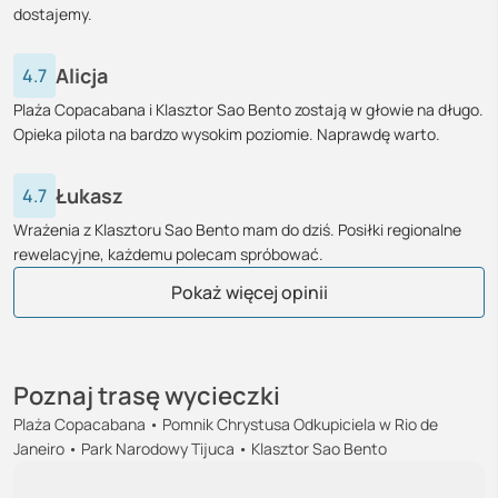
dostajemy.
Alicja
4.7
Plaża Copacabana i Klasztor Sao Bento zostają w głowie na długo.
Opieka pilota na bardzo wysokim poziomie. Naprawdę warto.
Łukasz
4.7
Wrażenia z Klasztoru Sao Bento mam do dziś. Posiłki regionalne
rewelacyjne, każdemu polecam spróbować.
Helena
Milena
Wojciech
Szymon
Barbara
Marta
Julia
Krystyna
Klaudia
Lena
Daniel
Marek
Jacek
Agnieszka
Tomasz
Grzegorz
Natalia
Olga
Damian
Patryk
Marek
Zofia
Joanna
Bartek
Ewa
Paweł
Andrzej
Pokaż więcej opinii
Poznaj trasę wycieczki
Plaża Copacabana • Pomnik Chrystusa Odkupiciela w Rio de
Janeiro • Park Narodowy Tijuca • Klasztor Sao Bento