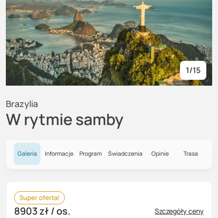
1
/
15
Brazylia
W rytmie samby
Galeria
Informacje
Program
Świadczenia
Opinie
Trasa
Super oferta!
8903 zł
/ os.
Szczegóły ceny