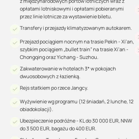
z międzynarodowych portów lotniczych wraz z
opłatami lotniskowymi i opłatami pobieranymi
przez linie lotnicze za wystawienie biletu.
Transfery i przejazdy klimatyzowanym autokarem.
Przejazd pociągiem nocnym na trasie Pekin - Xi’an,
szybkim pociągiem „bullet train” na trasie Xi’an -
Chongqing oraz Yichang - Suzhou.
Zakwaterowanie w hotelach 3* w pokojach
dwuosobowych z łazienką.
Rejs statkiem po rzece Jangcy.
Wyżywienie wg programu (12 śniadań, 2 lunche, 12
obiadokolacji).
Ubezpieczenie podróżne - KL do 30 000 EUR, NNW
do 3 500 EUR, bagażu do 400 EUR.