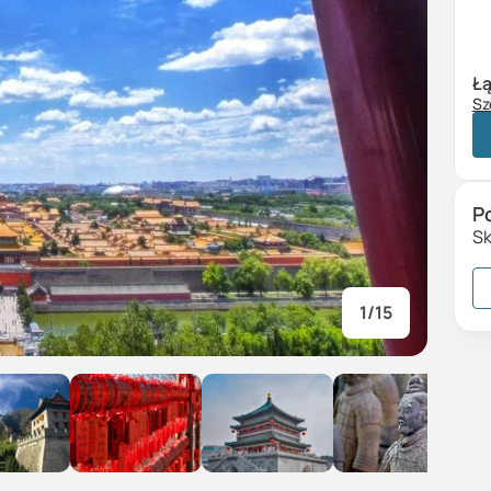
Łą
Sz
Wy
Do
R
P
Sk
1
/
15