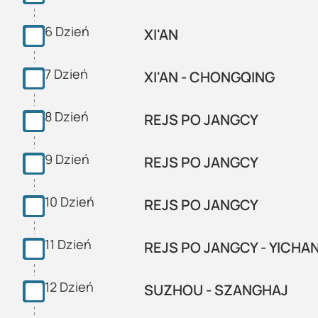
6
Dzień
XI'AN
7
Dzień
XI'AN - CHONGQING
8
Dzień
REJS PO JANGCY
9
Dzień
REJS PO JANGCY
10
Dzień
REJS PO JANGCY
11
Dzień
REJS PO JANGCY - YICHA
12
Dzień
SUZHOU - SZANGHAJ