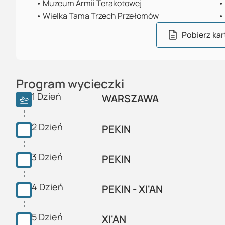
•
Muzeum Armii Terakotowej
•
•
Wielka Tama Trzech Przełomów
•
Pobierz kar
Program wycieczki
1
Dzień
WARSZAWA
2
Dzień
PEKIN
3
Dzień
PEKIN
4
Dzień
PEKIN - XI'AN
5
Dzień
XI'AN