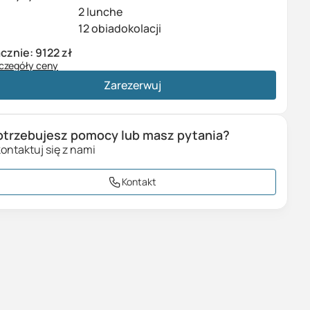
2 lunche
12 obiadokolacji
cznie:
9122 zł
czegóły ceny
cieczka (
1
os. x
7037 zł
)
7037 zł
Zarezerwuj
płata za pokój 1-osobowy
2085 zł
azem
9122 zł
otrzebujesz pomocy lub masz pytania?
ontaktuj się z nami
Kontakt