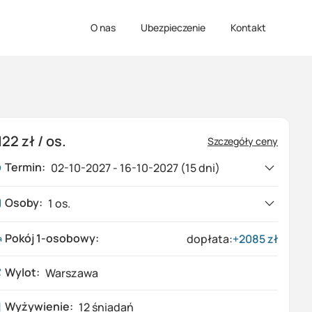
O nas
Ubezpieczenie
Kontakt
122 zł
/ os.
Szczegóły ceny
Termin:
02-10-2027 - 16-10-2027 (15 dni)
02-10-2027
-
16-10-2027
7037 zł
Osoby:
1
os.
15
dni,
Wylot: Warszawa
Cena za osobę w pokoju 2-osobowym
Pokój 1-osobowy
:
dopłata:
+
2085
zł
1
Dorośli
Wylot:
Warszawa
0
Dzieci (0-17 lat)
Wyżywienie:
12 śniadań