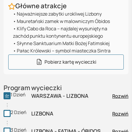
Główne atrakcje
•
Najważniejsze zabytki urokliwej Lizbony
•
Mauretański zamek w malowniczym Óbidos
•
Klify Cabo da Roca – najdalej wysunięty na
zachód punktu kontynentu europejskiego
•
Słynne Sanktuarium Matki Bożej Fatimskiej
•
Pałac Królewski – symbol miasteczka Sintra
Pobierz kartę wycieczki
Program wycieczki
1
Dzień
WARSZAWA - LIZBONA
Rozwiń
2
Dzień
LIZBONA
Rozwiń
3
Dzień
LIZBONA - FATIMA - ÓBIDOS
Rozwiń