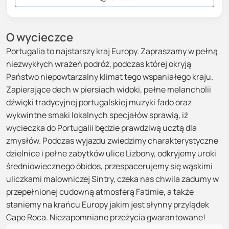
O wycieczce
Portugalia to najstarszy kraj Europy. Zapraszamy w pełną
niezwykłych wrażeń podróż, podczas której okryją
Państwo niepowtarzalny klimat tego wspaniałego kraju.
Zapierające dech w piersiach widoki, pełne melancholii
dźwięki tradycyjnej portugalskiej muzyki fado oraz
wykwintne smaki lokalnych specjałów sprawią, iż
wycieczka do Portugalii będzie prawdziwą ucztą dla
zmysłów. Podczas wyjazdu zwiedzimy charakterystyczne
dzielnice i pełne zabytków ulice Lizbony, odkryjemy uroki
średniowiecznego óbidos, przespacerujemy się wąskimi
uliczkami malowniczej Sintry, czeka nas chwila zadumy w
przepełnionej cudowną atmosferą Fatimie, a także
staniemy na krańcu Europy jakim jest słynny przylądek
Cape Roca. Niezapomniane przeżycia gwarantowane!