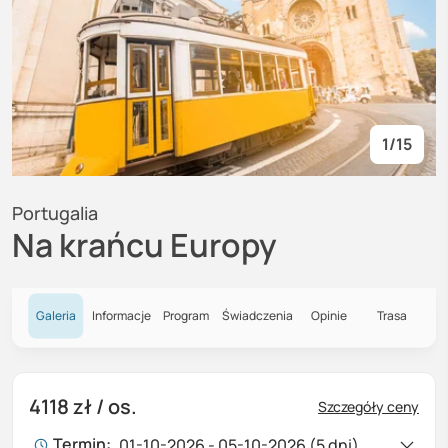
1
/
15
Portugalia
Na krańcu Europy
Galeria
Informacje
Program
Świadczenia
Opinie
Trasa
4118 zł
/ os.
Szczegóły ceny
Termin:
01-10-2026 - 05-10-2026 (5 dni)