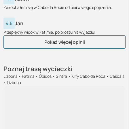
Zakochałem się w Cabo da Rocie od pierwszego spojrzenia.
Jan
4.5
Przepiękny widok w Fatimie, po prostu hit wyjazdu!
Izabela
Norbert
Irek
Alicja
Piotr
Grzegorz
Wojciech
Beata
Michał
Andrzej
Barbara
Agnieszka
Katarzyna
Łukasz
Renata
Zofia
Dariusz
Tomasz
Anna
Marek
Krzysztof
Mateusz
Elżbieta
Monika
Paulina
Pokaż więcej opinii
Poznaj trasę wycieczki
Lizbona • Fatima • Óbidos • Sintra • Klify Cabo da Roca • Cascais
• Lizbona