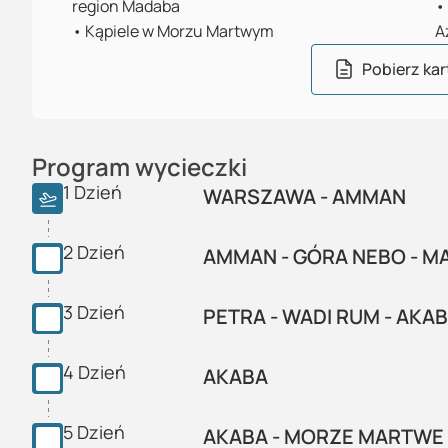
region Madaba
•
•
Kąpiele w Morzu Martwym
A
Pobierz kar
Program wycieczki
1
Dzień
WARSZAWA - AMMAN
2
Dzień
AMMAN - GÓRA NEBO - MA
3
Dzień
PETRA - WADI RUM - AKA
4
Dzień
AKABA
5
Dzień
AKABA - MORZE MARTWE