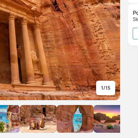
P
Sk
1
/
15