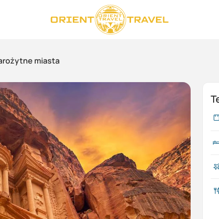
tarożytne miasta
T