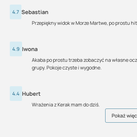
Sebastian
4.7
Przepiękny widok w Morze Martwe, po prostu hit
Iwona
4.9
Akaba po prostu trzeba zobaczyć na własne oczy
grupy. Pokoje czyste i wygodne.
Hubert
4.4
Wrażenia z Kerak mam do dziś.
Krzysztof
Tomasz
Katarzyna
Grzegorz
Marek
Elżbieta
Łukasz
Krystian
Beata
Olek
Lena
Marek
Robert
Natalia
Adam
Joanna
Michał
Urszula
Monika
Paweł
Renata
Paulina
Barbara
Zofia
Tomasz
Pokaż więce