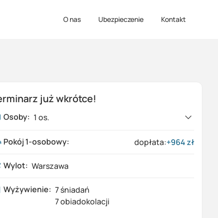
O nas
Ubezpieczenie
Kontakt
erminarz już wkrótce!
Osoby:
1
os.
Pokój 1-osobowy
:
dopłata:
+
964
zł
1
Dorośli
Wylot:
Warszawa
0
Dzieci (0-17 lat)
Wyżywienie:
7 śniadań
7 obiadokolacji