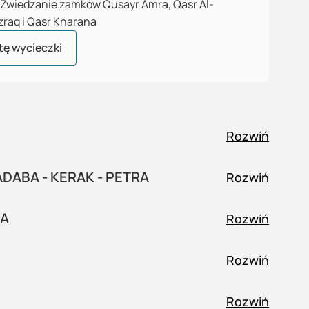
Zwiedzanie zamków Qusayr Amra, Qasr Al-
zraq i Qasr Kharana
tę wycieczki
Rozwiń
DABA - KERAK - PETRA
Rozwiń
BA
Rozwiń
Rozwiń
Rozwiń