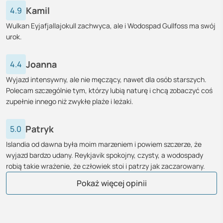
Kamil
4.9
Wulkan Eyjafjallajokull zachwyca, ale i Wodospad Gullfoss ma swój
urok.
Joanna
4.4
Wyjazd intensywny, ale nie męczący, nawet dla osób starszych.
Polecam szczególnie tym, którzy lubią naturę i chcą zobaczyć coś
zupełnie innego niż zwykłe plaże i leżaki.
Patryk
5.0
Islandia od dawna była moim marzeniem i powiem szczerze, że
wyjazd bardzo udany. Reykjavik spokojny, czysty, a wodospady
robią takie wrażenie, że człowiek stoi i patrzy jak zaczarowany.
Elżbieta
Urszula
Teresa
Krystyna
Łukasz
Tomasz
Elżbieta
Zofia
Urszula
Michał
Barbara
Monika
Katarzyna
Grzegorz
Beata
Adam
Joanna
Krystian
Marek
Natalia
Renata
Tomasz
Paulina
Pokaż więcej opinii