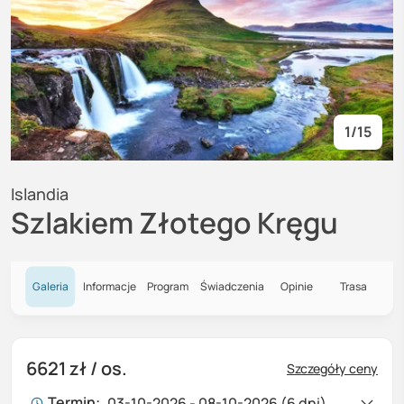
1
/
15
Islandia
Szlakiem Złotego Kręgu
Galeria
Informacje
Program
Świadczenia
Opinie
Trasa
6621 zł
/ os.
Szczegóły ceny
Termin:
03-10-2026 - 08-10-2026 (6 dni)