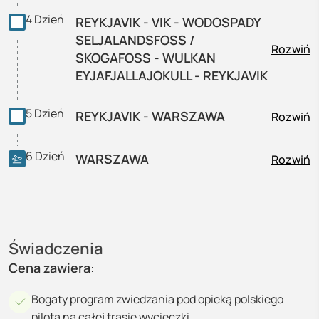
4
Dzień
REYKJAVIK - VIK - WODOSPADY
SELJALANDSFOSS /
Rozwiń
SKOGAFOSS - WULKAN
EYJAFJALLAJOKULL - REYKJAVIK
5
Dzień
REYKJAVIK - WARSZAWA
Rozwiń
6
Dzień
WARSZAWA
Rozwiń
Świadczenia
Cena zawiera:
Bogaty program zwiedzania pod opieką polskiego
pilota na całej trasie wycieczki