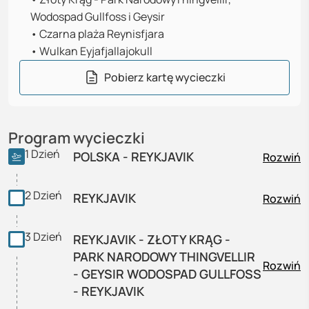
Wodospad Gullfoss i Geysir
•
Czarna plaża Reynisfjara
•
Wulkan Eyjafjallajokull
Pobierz kartę wycieczki
Program wycieczki
1
Dzień
POLSKA - REYKJAVIK
Rozwiń
2
Dzień
REYKJAVIK
Rozwiń
3
Dzień
REYKJAVIK - ZŁOTY KRĄG -
PARK NARODOWY THINGVELLIR
Rozwiń
- GEYSIR WODOSPAD GULLFOSS
- REYKJAVIK