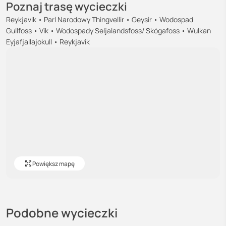
Poznaj trasę wycieczki
Reykjavik • Parl Narodowy Thingvellir • Geysir • Wodospad
Gullfoss • Vik • Wodospady Seljalandsfoss/ Skógafoss • Wulkan
Eyjafjallajokull • Reykjavik
Powiększ mapę
Podobne wycieczki