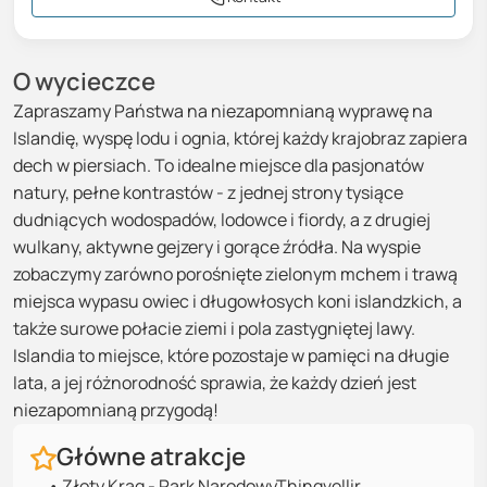
O wycieczce
Zapraszamy Państwa na niezapomnianą wyprawę na
Islandię, wyspę lodu i ognia, której każdy krajobraz zapiera
dech w piersiach. To idealne miejsce dla pasjonatów
natury, pełne kontrastów - z jednej strony tysiące
dudniących wodospadów, lodowce i fiordy, a z drugiej
wulkany, aktywne gejzery i gorące źródła. Na wyspie
zobaczymy zarówno porośnięte zielonym mchem i trawą
miejsca wypasu owiec i długowłosych koni islandzkich, a
także surowe połacie ziemi i pola zastygniętej lawy.
Islandia to miejsce, które pozostaje w pamięci na długie
lata, a jej różnorodność sprawia, że każdy dzień jest
niezapomnianą przygodą!
Główne atrakcje
•
Złoty Krąg - Park NarodowyThingvellir,