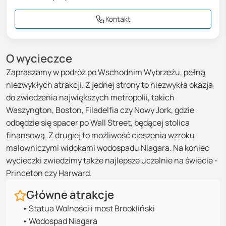
18-06-2027
-
25-06-2027
6897 zł
Kontakt
9
dni,
Wylot: Warszawa
Cena za osobę w pokoju 2-osobowym
O wycieczce
14-07-2027
-
21-07-2027
6897 zł
9
dni,
Wylot: Warszawa
Zapraszamy w podróż po Wschodnim Wybrzeżu, pełną
Cena za osobę w pokoju 2-osobowym
niezwykłych atrakcji. Z jednej strony to niezwykła okazja
do zwiedzenia największych metropolii, takich
14-08-2027
-
22-08-2027
6897 zł
Waszyngton, Boston, Filadelfia czy Nowy Jork, gdzie
9
dni,
Wylot: Warszawa
odbędzie się spacer po Wall Street, będącej stolica
Cena za osobę w pokoju 2-osobowym
finansową. Z drugiej to możliwość cieszenia wzroku
malowniczymi widokami wodospadu Niagara. Na koniec
13-09-2027
-
21-09-2027
6897 zł
wycieczki zwiedzimy także najlepsze uczelnie na świecie -
9
dni,
Wylot: Warszawa
Princeton czy Harward.
Cena za osobę w pokoju 2-osobowym
Główne atrakcje
01-11-2027
-
09-11-2027
6897 zł
•
Statua Wolności i most Brookliński
9
dni,
Wylot: Warszawa
Cena za osobę w pokoju 2-osobowym
•
Wodospad Niagara