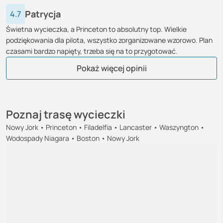
Patrycja
4.7
Świetna wycieczka, a Princeton to absolutny top. Wielkie
podziękowania dla pilota, wszystko zorganizowane wzorowo. Plan
czasami bardzo napięty, trzeba się na to przygotować.
Sebastian
Jakub
Aurelia
Krzysztof
Paulina
Grzegorz
Łukasz
Michał
Sandra
Jan
Katarzyna
Barbara
Elżbieta
Paulina
Zofia
Natalia
Adam
Renata
Maksym
Beata
Monika
Krystian
Urszula
Marek
Oktawiusz
Pokaż więcej opinii
Poznaj trasę wycieczki
Nowy Jork • Princeton • Filadelfia • Lancaster • Waszyngton •
Wodospady Niagara • Boston • Nowy Jork