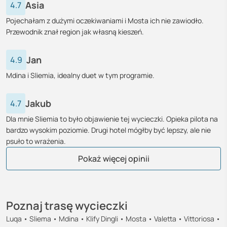
Asia
4.7
Pojechałam z dużymi oczekiwaniami i Mosta ich nie zawiodło.
Przewodnik znał region jak własną kieszeń.
Jan
4.9
Mdina i Sliemia, idealny duet w tym programie.
Jakub
4.7
Dla mnie Sliemia to było objawienie tej wycieczki. Opieka pilota na
bardzo wysokim poziomie. Drugi hotel mógłby być lepszy, ale nie
psuło to wrażenia.
Justyna
Krzysztof
Adam
Marek
Renata
Igor
Natalia
Katarzyna
Grzegorz
Beata
Basia
Michał
Kornelia
Urszula
Joanna
Barbara
Łukasz
Monika
Krystian
Elżbieta
Paulina
Zofia
Tomasz
Michał
Agnieszka
Pokaż więcej opinii
Poznaj trasę wycieczki
Luqa • Sliema • Mdina • Klify Dingli • Mosta • Valetta • Vittoriosa •