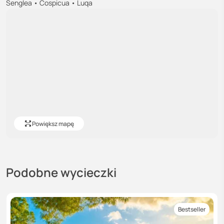
Senglea • Cospicua • Luqa
Powiększ mapę
Podobne wycieczki
Bestseller