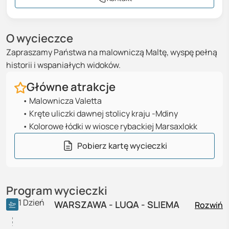
O wycieczce
Zapraszamy Państwa na malowniczą Maltę, wyspę pełną
historii i wspaniałych widoków.
Główne atrakcje
•
Malownicza Valetta
•
Kręte uliczki dawnej stolicy kraju -Mdiny
•
Kolorowe łódki w wiosce rybackiej Marsaxlokk
Pobierz kartę wycieczki
Program wycieczki
1
Dzień
WARSZAWA - LUQA - SLIEMA
Rozwiń