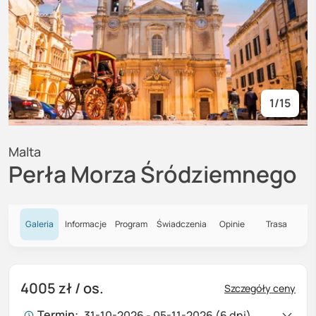
1
/
15
Malta
Perła Morza Śródziemnego
Galeria
Informacje
Program
Świadczenia
Opinie
Trasa
4005 zł
/ os.
Szczegóły ceny
Termin:
31-10-2026 - 05-11-2026 (6 dni)