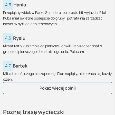
Hania
4.9
Przepiękny widok w Parku Sumidero, po prostu hit wyjazdu! Pilot
Kuba miał świetne podejście do grupy i potrafił nią zarządzać
nawet w sytuacjach stresowych.
Rysiu
4.5
Klimat Mitly kupił mnie od pierwszej chwili. Pan Kacper dbał o
grupę od pierwszego do ostatniego dnia. Polecam
Bartek
4.7
Mitla to coś, czego nie zapomnę. Plan napięty, ale opłaca się każdy
dzień.
Ola
Ania
Grzegorz
Urszula
Aldona
Zofia
Elżbieta
Roman
Krzysiek
Alicja
Natalia
Krystian
Beata
Łukasz
Michał
Marek
Paulina
Aleksander
Krzysiek
Katarzyna
Renata
Barbara
Krystyna
Joanna
Monika
Adam
Pokaż więcej opinii
Poznaj trasę wycieczki