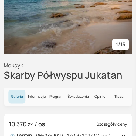
1
/
15
Meksyk
Skarby Półwyspu Jukatan
Galeria
Informacje
Program
Świadczenia
Opinie
Trasa
10 376 zł
/ os.
Szczegóły ceny
Termin:
06-03-2027 - 17-03-2027 (12 dni)