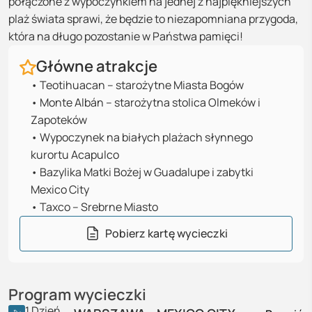
połączone z wypoczynkiem na jednej z najpiękniejszych
plaż świata sprawi, że będzie to niezapomniana przygoda,
która na długo pozostanie w Państwa pamięci!
Główne atrakcje
•
Teotihuacan – starożytne Miasta Bogów
•
Monte Albán – starożytna stolica Olmeków i
Zapoteków
•
Wypoczynek na białych plażach słynnego
kurortu Acapulco
•
Bazylika Matki Bożej w Guadalupe i zabytki
Mexico City
•
Taxco – Srebrne Miasto
Pobierz kartę wycieczki
Program wycieczki
1
Dzień