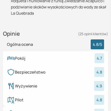
Roqueta i nurkowanie z rurką Zwiedzanie Acapulco i
podziwianie skoków wysokościowych do wody ze skał
La Quebrada
Opinie
(
25
opinii
klientów)
Ogólna ocena
4.8
/5
Pokój
4.7
Bezpieczeństwo
4.8
Wyżywienie
4.9
Pilot
4.8