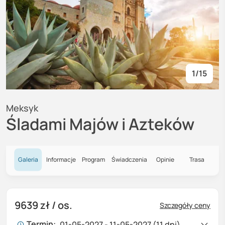
1
/
15
Meksyk
Śladami Majów i Azteków
Galeria
Informacje
Program
Świadczenia
Opinie
Trasa
9639 zł
/ os.
Szczegóły ceny
Termin:
01-05-2027 - 11-05-2027 (11 dni)