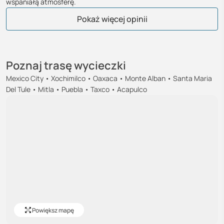
wspaniałą atmosferę.
Piotr
Elżbieta
Katarzyna
Michał
Andrzej
Zdzisław
Marek
Grzegorz
Renata
Wojciech
Dariusz
Barbara
Agnieszka
Dominika
Paweł
Łukasz
Beata
Zofia
Jadzia
Paulina
Anna
Krzysztof
Pokaż więcej opinii
Poznaj trasę wycieczki
Mexico City • Xochimilco • Oaxaca • Monte Alban • Santa Maria
Del Tule • Mitla • Puebla • Taxco • Acapulco
Powiększ mapę