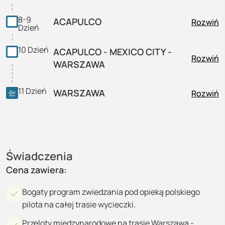
8-9
ACAPULCO
Rozwiń
Dzień
10
Dzień
ACAPULCO - MEXICO CITY -
Rozwiń
WARSZAWA
11
Dzień
WARSZAWA
Rozwiń
Świadczenia
Cena zawiera:
Bogaty program zwiedzania pod opieką polskiego
pilota na całej trasie wycieczki.
Przeloty międzynarodowe na trasie Warszawa -