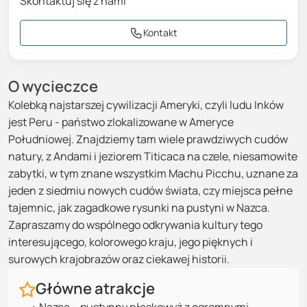
Skontaktuj się z nami
12
dni,
Wylot: Warszawa
Cena za osobę w pokoju 2-osobowym
Kontakt
08-09-2027
-
19-09-2027
7987 zł
12
dni,
Wylot: Warszawa
O wycieczce
Cena za osobę w pokoju 2-osobowym
Kolebką najstarszej cywilizacji Ameryki, czyli ludu Inków
jest Peru - państwo zlokalizowane w Ameryce
Południowej. Znajdziemy tam wiele prawdziwych cudów
natury, z Andami i jeziorem Titicaca na czele, niesamowite
zabytki, w tym znane wszystkim Machu Picchu, uznane za
jeden z siedmiu nowych cudów świata, czy miejsca pełne
tajemnic, jak zagadkowe rysunki na pustyni w Nazca.
Zapraszamy do wspólnego odkrywania kultury tego
interesującego, kolorowego kraju, jego pięknych i
surowych krajobrazów oraz ciekawej historii.
Główne atrakcje