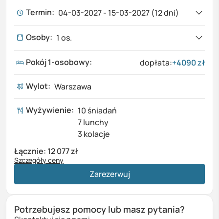
Termin:
04-03-2027 - 15-03-2027 (12 dni)
10-11-2026
-
21-11-2026
7987 zł
Osoby:
1
os.
12
dni,
Wylot: Warszawa
Cena za osobę w pokoju 2-osobowym
Pokój 1-osobowy
:
dopłata:
+
4090
zł
1
Dorośli
04-03-2027
-
15-03-2027
7987 zł
Wylot:
Warszawa
0
Dzieci (0-17 lat)
12
dni,
Wylot: Warszawa
Cena za osobę w pokoju 2-osobowym
Wyżywienie:
10 śniadań
7 lunchy
07-03-2027
-
18-03-2027
7987 zł
3 kolacje
12
dni,
Wylot: Warszawa
Cena za osobę w pokoju 2-osobowym
Łącznie:
12 077 zł
Szczegóły ceny
Wycieczka (
1
os. x
7987 zł
)
7987 zł
09-03-2027
-
20-03-2027
7987 zł
Zarezerwuj
Dopłata za pokój 1-osobowy
4090 zł
12
dni,
Wylot: Warszawa
Cena za osobę w pokoju 2-osobowym
Razem
12 077 zł
Potrzebujesz pomocy lub masz pytania?
01-05-2027
-
12-05-2027
7987 zł