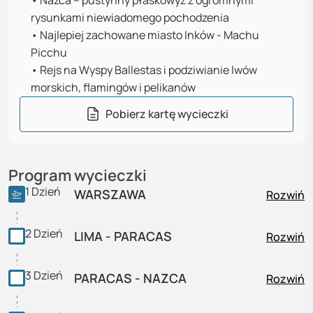
•
Nazca – pustynny płaskowyż z ogromnymi
rysunkami niewiadomego pochodzenia
•
Najlepiej zachowane miasto Inków - Machu
Picchu
•
Rejs na Wyspy Ballestas i podziwianie lwów
morskich, flamingów i pelikanów
Pobierz kartę wycieczki
Program wycieczki
1
Dzień
WARSZAWA
Rozwiń
2
Dzień
LIMA - PARACAS
Rozwiń
3
Dzień
PARACAS - NAZCA
Rozwiń