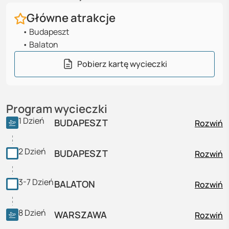
Główne atrakcje
•
Budapeszt
•
Balaton
Pobierz kartę wycieczki
Program wycieczki
1
Dzień
BUDAPESZT
Rozwiń
2
Dzień
BUDAPESZT
Rozwiń
3-7
Dzień
BALATON
Rozwiń
8
Dzień
WARSZAWA
Rozwiń