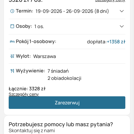
Termin:
19-09-2026 - 26-09-2026 (8 dni)
19-09-2026
-
26-09-2026
1970 zł
Osoby:
1
os.
8
dni,
Wylot: Warszawa
Cena za osobę w pokoju 2-osobowym
Pokój 1-osobowy
:
dopłata:
+
1358
zł
1
Dorośli
Wylot:
Warszawa
0
Dzieci (0-17 lat)
Wyżywienie:
7 śniadań
2 obiadokolacji
Łącznie:
3328 zł
Szczegóły ceny
Wycieczka (
1
os. x
1970 zł
)
1970 zł
Zarezerwuj
Dopłata za pokój 1-osobowy
1358 zł
Razem
3328 zł
Potrzebujesz pomocy lub masz pytania?
Skontaktuj się z nami