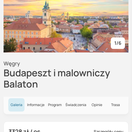
1
/
6
Węgry
Budapeszt i malowniczy
Balaton
Galeria
Informacje
Program
Świadczenia
Opinie
Trasa
3328 zł
/ os.
Szczegóły ceny