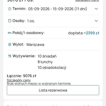
Termin:
05-09-2026 - 15-09-2026 (11 dni)
05-09-2026
-
15-09-2026
6677 zł
Osoby:
1
os.
11
dni,
Wylot: Warszawa
Cena za osobę w pokoju 2-osobowym
Pokój 1-osobowy
:
dopłata:
+
2399
zł
Brak wolnych miejsc
1
Dorośli
Wylot:
Warszawa
0
Dzieci (0-17 lat)
Wyżywienie:
10 śniadań
8 lunchy
10 obiadokolacji
Łącznie:
9076 zł
Szczegóły ceny
Brak wolnych miejsc w wybranym terminie.
Wycieczka (
1
os. x
6677 zł
)
6677 zł
Dopłata za pokój 1-osobowy
2399 zł
Lista rezerwowa
Razem
9076 zł