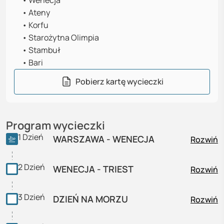
•
Wenecja
•
Ateny
•
Korfu
•
Starożytna Olimpia
•
Stambuł
•
Bari
Pobierz kartę wycieczki
Program wycieczki
1
Dzień
WARSZAWA - WENECJA
Rozwiń
2
Dzień
WENECJA - TRIEST
Rozwiń
3
Dzień
DZIEŃ NA MORZU
Rozwiń