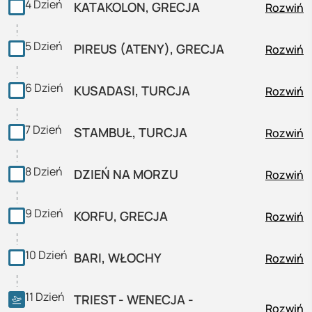
4
Dzień
KATAKOLON, GRECJA
Rozwiń
5
Dzień
PIREUS (ATENY), GRECJA
Rozwiń
6
Dzień
KUSADASI, TURCJA
Rozwiń
7
Dzień
STAMBUŁ, TURCJA
Rozwiń
8
Dzień
DZIEŃ NA MORZU
Rozwiń
9
Dzień
KORFU, GRECJA
Rozwiń
10
Dzień
BARI, WŁOCHY
Rozwiń
11
Dzień
TRIEST - WENECJA -
Rozwiń