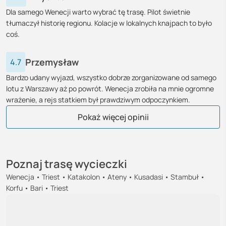
Dla samego Wenecji warto wybrać tę trasę. Pilot świetnie
tłumaczył historię regionu. Kolacje w lokalnych knajpach to było
coś.
Przemysław
4.7
Bardzo udany wyjazd, wszystko dobrze zorganizowane od samego
lotu z Warszawy aż po powrót. Wenecja zrobiła na mnie ogromne
wrażenie, a rejs statkiem był prawdziwym odpoczynkiem.
Tomasz
Joanna
Łukasz
Elżbieta
Zofia
Paulina
Grzegorz
Norbert
Andrzej
Krystyna
Elżbieta
Krzysztof
Barbara
Natalia
Katarzyna
Urszula
Beata
Krystian
Monika
Magda
Bartosz
Beata
Adam
Marek
Michał
Tomasz
Pokaż więcej opinii
Poznaj trasę wycieczki
Wenecja • Triest • Katakolon • Ateny • Kusadasi • Stambuł •
Korfu • Bari • Triest