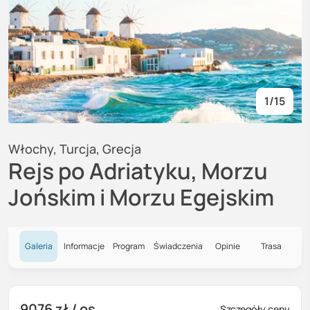
1
/
15
Włochy, Turcja, Grecja
Rejs po Adriatyku, Morzu
Jońskim i Morzu Egejskim
Galeria
Informacje
Program
Świadczenia
Opinie
Trasa
9076 zł
/ os.
Szczegóły ceny