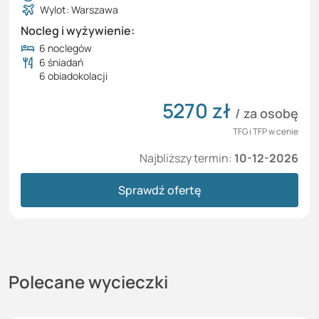
Wylot: Warszawa
Nocleg i wyżywienie:
6 noclegów
6 śniadań
6 obiadokolacji
5270
zł
/ za osobę
TFG i TFP w cenie
Najbliższy termin:
10-12-2026
Sprawdź ofertę
Polecane wycieczki