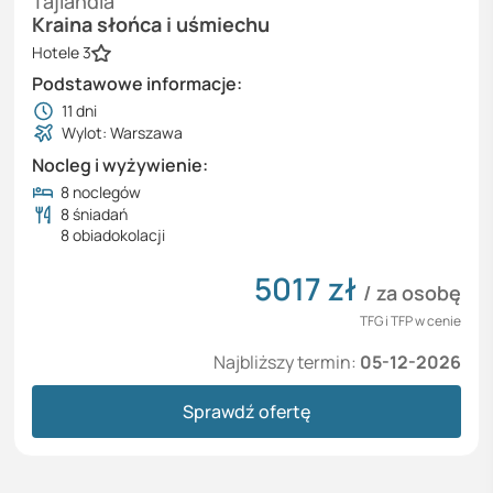
Tajlandia
Kraina słońca i uśmiechu
Hotele 3
Podstawowe informacje:
11
dni
Wylot: Warszawa
Nocleg i wyżywienie:
8 noclegów
8 śniadań
8 obiadokolacji
5017
zł
/ za osobę
TFG i TFP w cenie
Najbliższy termin:
05-12-2026
Sprawdź ofertę