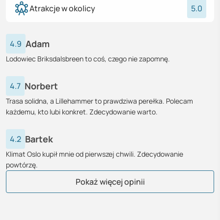
Atrakcje w okolicy
5.0
Adam
4.9
Lodowiec Briksdalsbreen to coś, czego nie zapomnę.
Norbert
4.7
Trasa solidna, a Lillehammer to prawdziwa perełka. Polecam
każdemu, kto lubi konkret. Zdecydowanie warto.
Bartek
4.2
Klimat Oslo kupił mnie od pierwszej chwili. Zdecydowanie
powtórzę.
Mikołaj
Krzysztof
Adam
Krystyna
Tomasz
Beata
Katarzyna
Łukasz
Elżbieta
Paulina
Filip
Natalia
Urszula
Monika
Krystian
Tomasz
Michał
Sebastian
Daria
Paulina
Joanna
Grzegorz
Barbara
Marek
Zofia
Pokaż więcej opinii