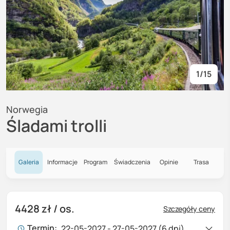
1
/
15
Norwegia
Śladami trolli
Galeria
Informacje
Program
Świadczenia
Opinie
Trasa
4428 zł
/ os.
Szczegóły ceny
Termin:
22-05-2027 - 27-05-2027 (6 dni)