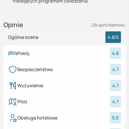
nieobjętych programem zwiedzania.
Opinie
(
28
opinii
klientów)
Ogólna ocena
4.8
/5
Pokój
4.8
Bezpieczeństwo
4.7
Wyżywienie
4.7
Pilot
4.7
Obsługa hotelowa
5.0