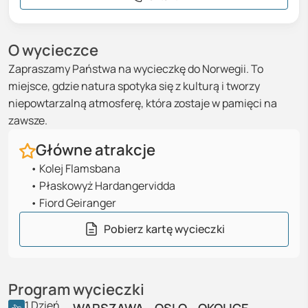
O wycieczce
Zapraszamy Państwa na wycieczkę do Norwegii. To
miejsce, gdzie natura spotyka się z kulturą i tworzy
niepowtarzalną atmosferę, która zostaje w pamięci na
zawsze.
Główne atrakcje
•
Kolej Flamsbana
•
Płaskowyż Hardangervidda
•
Fiord Geiranger
Pobierz kartę wycieczki
Program wycieczki
1
Dzień