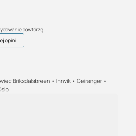
ecydowanie powtórzę.
j opinii
wiec Briksdalsbreen • Innvik • Geiranger •
Oslo