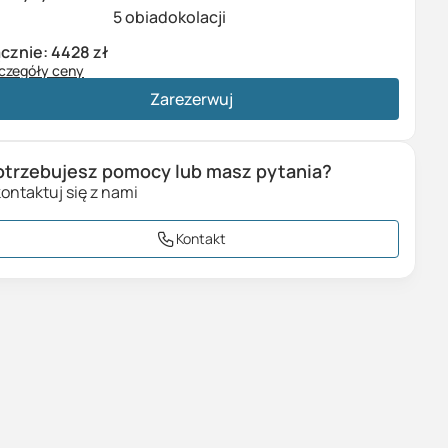
5 obiadokolacji
cznie:
4428 zł
czegóły ceny
cieczka (
1
os. x
3259 zł
)
3259 zł
Zarezerwuj
płata za pokój 1-osobowy
1169 zł
azem
4428 zł
otrzebujesz pomocy lub masz pytania?
ontaktuj się z nami
Kontakt