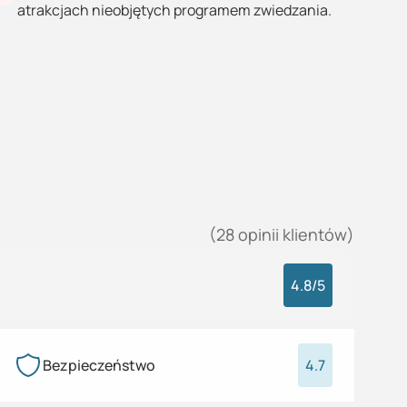
atrakcjach nieobjętych programem zwiedzania.
(
28
opinii
klientów)
4.8
/5
Bezpieczeństwo
4.7