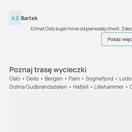
Bartek
4.2
Klimat Oslo kupił mnie od pierwszej chwili. Zd
Mikołaj
Krzysztof
Adam
Krystyna
Tomasz
Beata
Katarzyna
Łukasz
Elżbieta
Paulina
Filip
Natalia
Urszula
Monika
Krystian
Tomasz
Michał
Sebastian
Daria
Paulina
Joanna
Grzegorz
Barbara
Marek
Zofia
Pokaż więce
Poznaj trasę wycieczki
Oslo • Geilo • Bergen • Flam • Sognefjord • Lodo
Dolina Gudbrandsdalen • Hafjell • Lillehammer • 