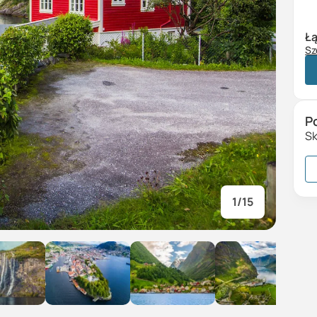
Łą
Sz
Wy
Do
R
P
Sk
1
/
15