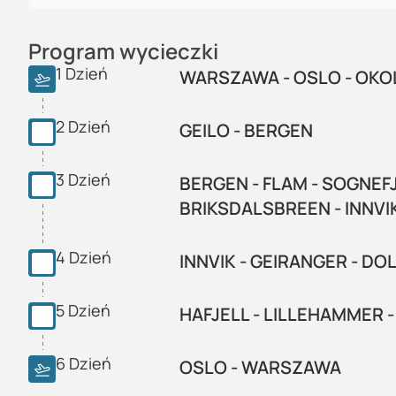
Program wycieczki
1
Dzień
WARSZAWA - OSLO - OKOL
2
Dzień
GEILO - BERGEN
3
Dzień
BERGEN - FLAM - SOGNEF
BRIKSDALSBREEN - INNVI
4
Dzień
INNVIK - GEIRANGER - D
5
Dzień
HAFJELL - LILLEHAMMER 
6
Dzień
OSLO - WARSZAWA