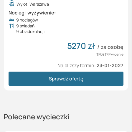
Wylot: Warszawa
Nocleg i wyżywienie:
9 noclegów
9 śniadań
9 obiadokolacji
5270
zł
/ za osobę
TFG i TFP w cenie
Najbliższy termin:
23-01-2027
Sprawdź ofertę
Polecane wycieczki