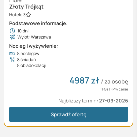
Indie
Złoty Trójkąt
Hotele 3
Podstawowe informacje:
10
dni
Wylot: Warszawa
Nocleg i wyżywienie:
8 noclegów
8 śniadań
8 obiadokolacji
4987
zł
/ za osobę
TFG i TFP w cenie
Najbliższy termin:
27-09-2026
Sprawdź ofertę