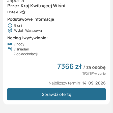
Japonia
Przez Kraj Kwitnącej Wiśni
Hotele 3
Podstawowe informacje:
9
dni
Wylot: Warszawa
Nocleg i wyżywienie:
7 nocy
7 śniadań
7 obiadokolacji
7366
zł
/ za osobę
TFG i TFP w cenie
Najbliższy termin:
14-09-2026
Sprawdź ofertę