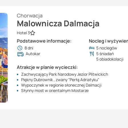
Chorwacja
Malownicza Dalmacja
Hotel 3
Podstawowe informacje:
Nocleg i wyżywien
8
dni
5 noclegów
Autokar
5 śniadań
5 obiadokolacji
Atrakcje w planie wycieczki:
Zachwycający Park Narodowy Jezior Plitwickich
Piękny Dubrownik , zwany "Perłą Adriatyku"
Wypoczynek w regionie słonecznej Dalmacji
Słynny most w orientalnym Mostarze