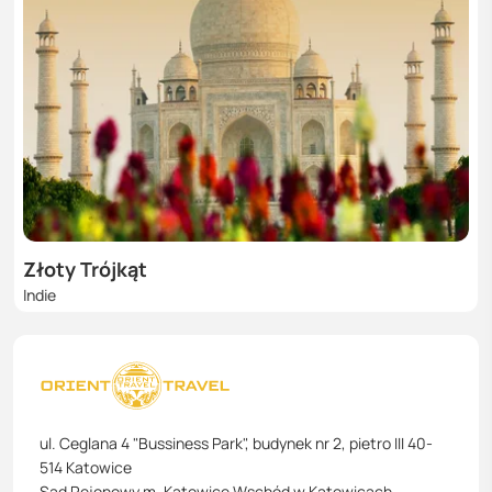
Złoty Trójkąt
Indie
ul. Ceglana 4 "Bussiness Park", budynek nr 2, pietro III 40-
514 Katowice
Sąd Rejonowy m. Katowice Wschód w Katowicach