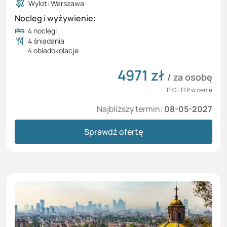
Wylot: Warszawa
Nocleg i wyżywienie:
4 noclegi
4 śniadania
4 obiadokolacje
4971
zł
/ za osobę
TFG i TFP w cenie
Najbliższy termin:
08-05-2027
Sprawdź ofertę