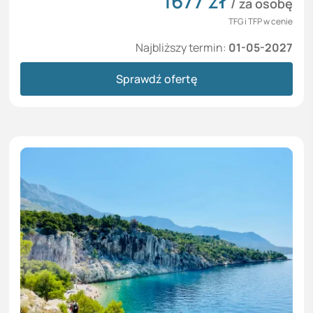
1677
zł
/ za osobę
TFG i TFP w cenie
Najbliższy termin:
01-05-2027
Sprawdź ofertę