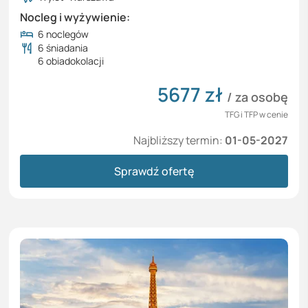
Nocleg i wyżywienie:
6 noclegów
6 śniadania
6 obiadokolacji
5677
zł
/ za osobę
TFG i TFP w cenie
Najbliższy termin:
01-05-2027
Sprawdź ofertę