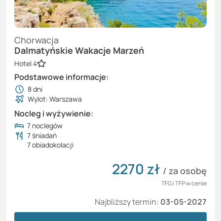
Chorwacja
Dalmatyńskie Wakacje Marzeń
Hotel 4
Podstawowe informacje:
8
dni
Wylot: Warszawa
Nocleg i wyżywienie:
7 noclegów
7 śniadań
7 obiadokolacji
2270
zł
/ za osobę
TFG i TFP w cenie
Najbliższy termin:
03-05-2027