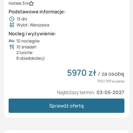
Hotele 3/4
Podstawowe informacje:
13
dni
Wylot: Warszawa
Nocleg i wyżywienie:
10 noclegów
10 śniadań
2 lunche
8 obiadokolacji
5970
zł
/ za osobę
TFG i TFP w cenie
Najbliższy termin:
03-05-2027
Sprawdź ofertę