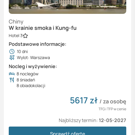
Chiny
W krainie smoka i Kung-fu
Hotel 3
Podstawowe informacje:
10
dni
Wylot: Warszawa
Nocleg i wyżywienie:
8 noclegów
8 śniadań
8 obiadokolacji
5617
zł
/ za osobę
TFG i TFP w cenie
Najbliższy termin:
12-05-2027
Sprawdź ofertę