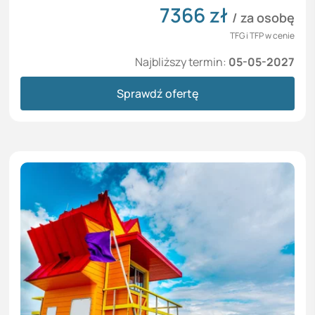
7366
zł
/ za osobę
TFG i TFP w cenie
Najbliższy termin:
05-05-2027
Sprawdź ofertę