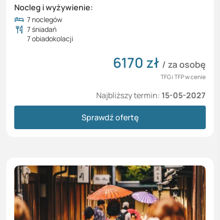
Nocleg i wyżywienie:
7 noclegów
7 śniadań
7 obiadokolacji
6170
zł
/ za osobę
TFG i TFP w cenie
Najbliższy termin:
15-05-2027
Sprawdź ofertę