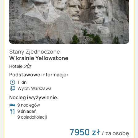
Stany Zjednoczone
W krainie Yellowstone
Hotele 3
Podstawowe informacje:
11
dni
Wylot: Warszawa
Nocleg i wyżywienie:
9 noclegów
9 śniadań
9 obiadokolacji
7950
zł
/ za osobę