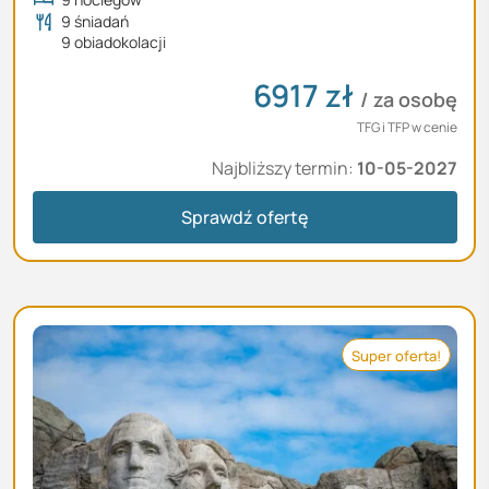
9 śniadań
9 obiadokolacji
6917
zł
/ za osobę
TFG i TFP w cenie
Najbliższy termin:
10-05-2027
Sprawdź ofertę
Super oferta!