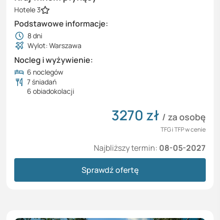
Hotele 3
Podstawowe informacje:
8
dni
Wylot: Warszawa
Nocleg i wyżywienie:
6 noclegów
7 śniadań
6 obiadokolacji
3270
zł
/ za osobę
TFG i TFP w cenie
Najbliższy termin:
08-05-2027
Sprawdź ofertę