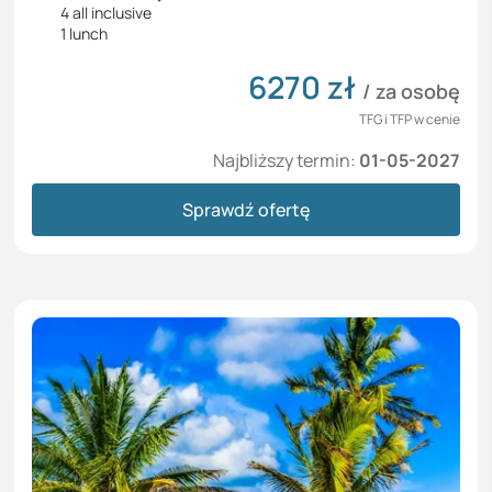
4 all inclusive
1 lunch
6270
zł
/ za osobę
TFG i TFP w cenie
Najbliższy termin:
01-05-2027
Sprawdź ofertę