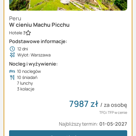
Peru
W cieniu Machu Picchu
Hotele 3
Podstawowe informacje:
12
dni
Wylot: Warszawa
Nocleg i wyżywienie:
10 noclegów
10 śniadań
7 lunchy
3 kolacje
7987
zł
/ za osobę
TFG i TFP w cenie
Najbliższy termin:
01-05-2027