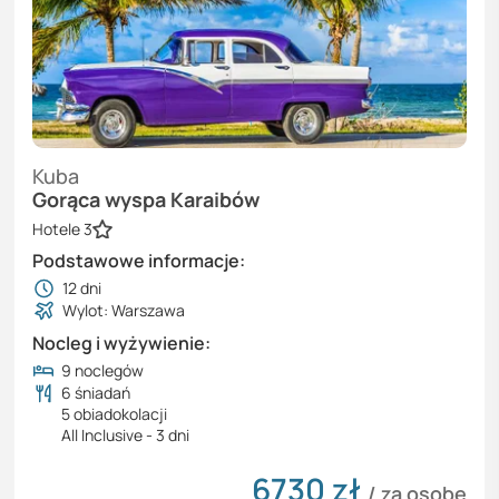
Kuba
Gorąca wyspa Karaibów
Hotele 3
Podstawowe informacje:
12
dni
Wylot: Warszawa
Nocleg i wyżywienie:
9 noclegów
6 śniadań
5 obiadokolacji
All Inclusive - 3 dni
6730
zł
/ za osobę