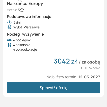
Na krańcu Europy
Hotele 3
Podstawowe informacje:
5
dni
Wylot: Warszawa
Nocleg i wyżywienie:
4 noclegów
4 śniadania
4 obiadokolacje
3042
zł
/ za osobę
TFG i TFP w cenie
Najbliższy termin:
12-05-2027
Sprawdź ofertę