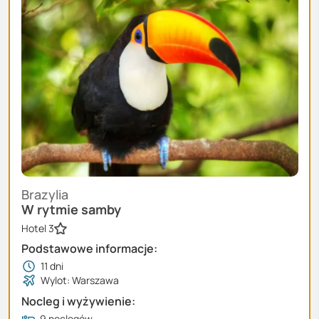
Brazylia
W rytmie samby
Hotel 3
Podstawowe informacje:
11
dni
Wylot: Warszawa
Nocleg i wyżywienie:
9 noclegów