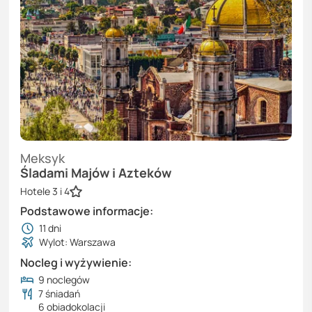
Meksyk
Śladami Majów i Azteków
Hotele 3 i 4
Podstawowe informacje:
11
dni
Wylot: Warszawa
Nocleg i wyżywienie:
9 noclegów
7 śniadań
6 obiadokolacji