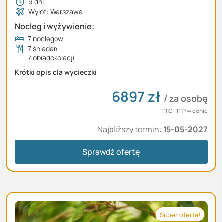
9
dni
Wylot: Warszawa
Nocleg i wyżywienie:
7 noclegów
7 śniadań
7 obiadokolacji
Krótki opis dla wycieczki
6897
zł
/ za osobę
TFG i TFP w cenie
Najbliższy termin:
15-05-2027
Sprawdź ofertę
Super oferta!